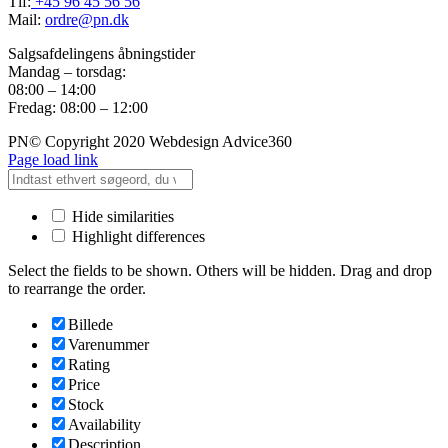
Tlf:
+45 96 45 56 56
Mail:
ordre@pn.dk
Salgsafdelingens åbningstider
Mandag – torsdag:
08:00 – 14:00
Fredag: 08:00 – 12:00
PN© Copyright 2020 Webdesign Advice360
Page load link
Hide similarities
Highlight differences
Select the fields to be shown. Others will be hidden. Drag and drop
to rearrange the order.
Billede
Varenummer
Rating
Price
Stock
Availability
Description