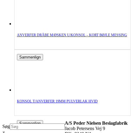
ANVERFER DRÅBE M/ØSKEN U/KONSOL – KORT BØJLE MESSING
Sammenlign
KONSOL T/ANVERFER 19MM PULVERLAK HVID
A/S Peder Nielsen Beslagfabrik
Sammenlign
Søg
Jacob Petersens Vej 9
×