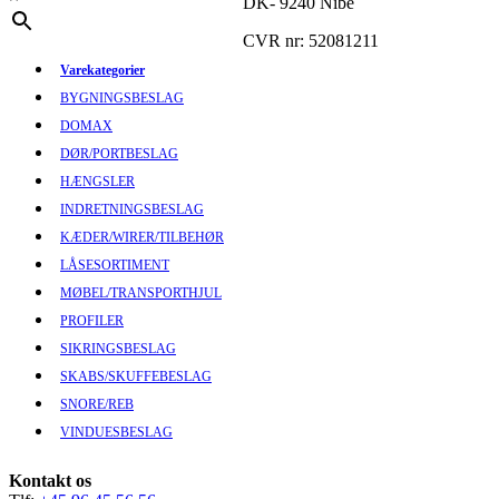
DK- 9240 Nibe
CVR nr: 52081211
Varekategorier
BYGNINGSBESLAG
DOMAX
DØR/PORTBESLAG
HÆNGSLER
INDRETNINGSBESLAG
KÆDER/WIRER/TILBEHØR
LÅSESORTIMENT
MØBEL/TRANSPORTHJUL
PROFILER
SIKRINGSBESLAG
SKABS/SKUFFEBESLAG
SNORE/REB
VINDUESBESLAG
Kontakt os