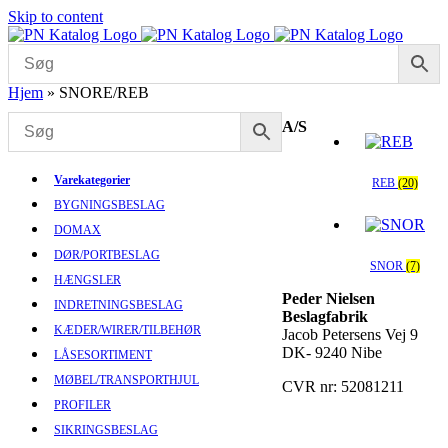
Skip to content
Hjem
»
SNORE/REB
A/S
Varekategorier
REB
(20)
BYGNINGSBESLAG
DOMAX
DØR/PORTBESLAG
SNOR
(7)
HÆNGSLER
Peder Nielsen
INDRETNINGSBESLAG
Beslagfabrik
KÆDER/WIRER/TILBEHØR
Jacob Petersens Vej 9
DK- 9240 Nibe
LÅSESORTIMENT
MØBEL/TRANSPORTHJUL
CVR nr: 52081211
PROFILER
SIKRINGSBESLAG