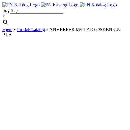
Skip
to
Søg
content
×
Hjem
»
Produktkatalog
»
ANVERFER M/PLADEØSKEN GZ
BLÅ