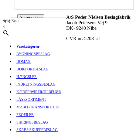
A/S Peder Nielsen Beslagfabrik
Sammenlign
Søg
Jacob Petersens Vej 9
×
DK- 9240 Nibe
CVR nr: 52081211
Varekategorier
BYGNINGSBESLAG
DOMAX
DØR/PORTBESLAG
HÆNGSLER
INDRETNINGSBESLAG
KÆDER/WIRER/TILBEHØR
LÅSESORTIMENT
MØBEL/TRANSPORTHJUL
PROFILER
SIKRINGSBESLAG
SKABS/SKUFFEBESLAG