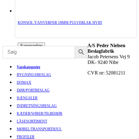
KONSOL T/ANVERFER 19MM PULVERLAK HVID
A/S Peder Nielsen
Sammenlign
Beslagfabrik
Jacob Petersens Vej 9
DK- 9240 Nibe
Varekategorier
CVR nr: 52081211
BYGNINGSBESLAG
DOMAX
DØR/PORTBESLAG
HÆNGSLER
INDRETNINGSBESLAG
KÆDER/WIRER/TILBEHØR
LÅSESORTIMENT
MØBEL/TRANSPORTHJUL
PROFILER