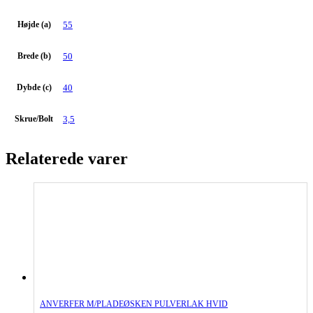
Højde (a)
55
Brede (b)
50
Dybde (c)
40
Skrue/Bolt
3,5
Relaterede varer
ANVERFER M/PLADEØSKEN PULVERLAK HVID