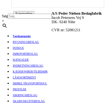
A/S Peder Nielsen Beslagfabrik
Sammenlign
Søg
Jacob Petersens Vej 9
×
DK- 9240 Nibe
CVR nr: 52081211
Varekategorier
BYGNINGSBESLAG
DOMAX
DØR/PORTBESLAG
HÆNGSLER
INDRETNINGSBESLAG
KÆDER/WIRER/TILBEHØR
LÅSESORTIMENT
MØBEL/TRANSPORTHJUL
PROFILER
SIKRINGSBESLAG
SKABS/SKUFFEBESLAG