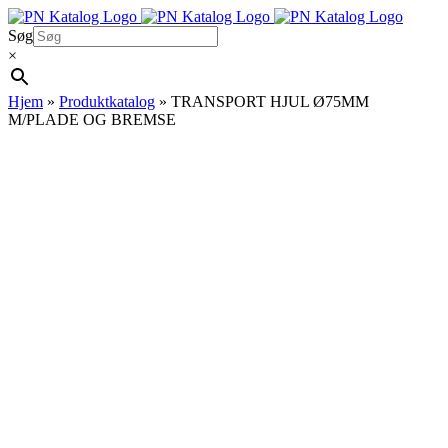
Skip
to
Søg
content
×
Hjem
»
Produktkatalog
»
TRANSPORT HJUL Ø75MM
M/PLADE OG BREMSE