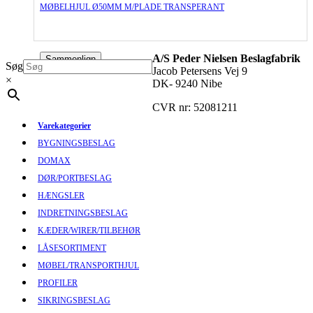
MØBELHJUL Ø50MM M/PLADE TRANSPERANT
A/S Peder Nielsen Beslagfabrik
Sammenlign
Søg
Jacob Petersens Vej 9
×
DK- 9240 Nibe
CVR nr: 52081211
Varekategorier
BYGNINGSBESLAG
DOMAX
DØR/PORTBESLAG
HÆNGSLER
INDRETNINGSBESLAG
KÆDER/WIRER/TILBEHØR
LÅSESORTIMENT
MØBEL/TRANSPORTHJUL
PROFILER
SIKRINGSBESLAG