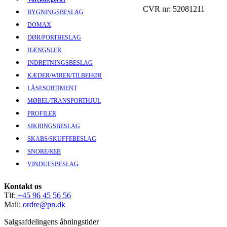
CVR nr: 52081211
BYGNINGSBESLAG
DOMAX
DØR/PORTBESLAG
HÆNGSLER
INDRETNINGSBESLAG
KÆDER/WIRER/TILBEHØR
LÅSESORTIMENT
MØBEL/TRANSPORTHJUL
PROFILER
SIKRINGSBESLAG
SKABS/SKUFFEBESLAG
SNORE/REB
VINDUESBESLAG
Kontakt os
Tlf:
+45 96 45 56 56
Mail:
ordre@pn.dk
Salgsafdelingens åbningstider