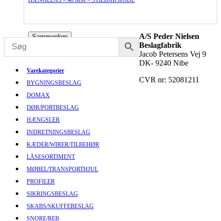
HÆNGELÅS – 40 MM – STILBAR KODE
A/S Peder Nielsen
Sammenlign
Beslagfabrik
Jacob Petersens Vej 9
DK- 9240 Nibe
Varekategorier
CVR nr: 52081211
BYGNINGSBESLAG
DOMAX
DØR/PORTBESLAG
HÆNGSLER
INDRETNINGSBESLAG
KÆDER/WIRER/TILBEHØR
LÅSESORTIMENT
MØBEL/TRANSPORTHJUL
PROFILER
SIKRINGSBESLAG
SKABS/SKUFFEBESLAG
SNORE/REB