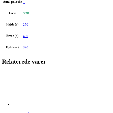
Antal pr. æske
1
Farve
SORT
Højde (a)
270
Brede (b)
430
Dybde (c)
370
Relaterede varer