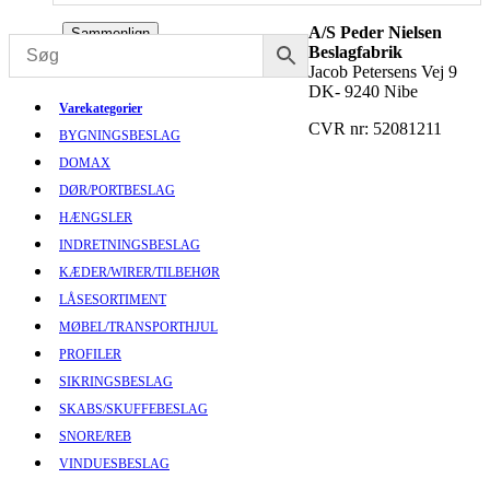
A/S Peder Nielsen
Sammenlign
Beslagfabrik
Jacob Petersens Vej 9
DK- 9240 Nibe
Varekategorier
CVR nr: 52081211
BYGNINGSBESLAG
DOMAX
DØR/PORTBESLAG
HÆNGSLER
INDRETNINGSBESLAG
KÆDER/WIRER/TILBEHØR
LÅSESORTIMENT
MØBEL/TRANSPORTHJUL
PROFILER
SIKRINGSBESLAG
SKABS/SKUFFEBESLAG
SNORE/REB
VINDUESBESLAG