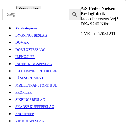
A/S Peder Nielsen
Sammenlign
Beslagfabrik
Jacob Petersens Vej 9
DK- 9240 Nibe
Varekategorier
CVR nr: 52081211
BYGNINGSBESLAG
DOMAX
DØR/PORTBESLAG
HÆNGSLER
INDRETNINGSBESLAG
KÆDER/WIRER/TILBEHØR
LÅSESORTIMENT
MØBEL/TRANSPORTHJUL
PROFILER
SIKRINGSBESLAG
SKABS/SKUFFEBESLAG
SNORE/REB
VINDUESBESLAG