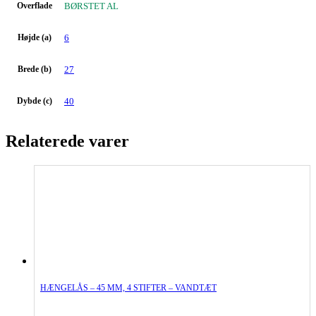
Overflade
BØRSTET AL
Højde (a)
6
Brede (b)
27
Dybde (c)
40
Relaterede varer
HÆNGELÅS – 45 MM, 4 STIFTER – VANDTÆT