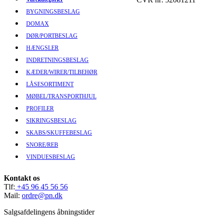
BYGNINGSBESLAG
DOMAX
DØR/PORTBESLAG
HÆNGSLER
INDRETNINGSBESLAG
KÆDER/WIRER/TILBEHØR
LÅSESORTIMENT
MØBEL/TRANSPORTHJUL
PROFILER
SIKRINGSBESLAG
SKABS/SKUFFEBESLAG
SNORE/REB
VINDUESBESLAG
Kontakt os
Tlf:
+45 96 45 56 56
Mail:
ordre@pn.dk
Salgsafdelingens åbningstider