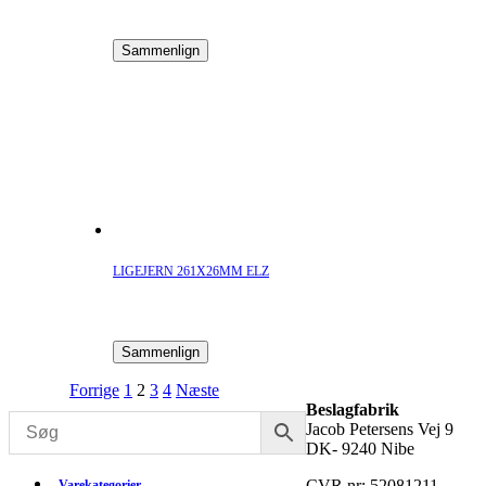
Sammenlign
LIGEJERN 261X26MM ELZ
Sammenlign
Forrige
1
2
3
4
Næste
Beslagfabrik
Jacob Petersens Vej 9
DK- 9240 Nibe
CVR nr: 52081211
Varekategorier