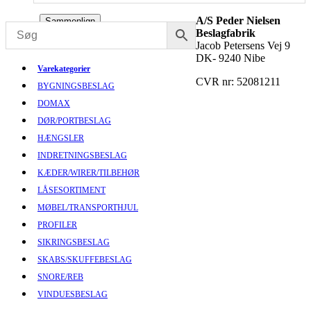
A/S Peder Nielsen
Sammenlign
Beslagfabrik
Jacob Petersens Vej 9
DK- 9240 Nibe
Varekategorier
CVR nr: 52081211
BYGNINGSBESLAG
DOMAX
DØR/PORTBESLAG
HÆNGSLER
INDRETNINGSBESLAG
KÆDER/WIRER/TILBEHØR
LÅSESORTIMENT
MØBEL/TRANSPORTHJUL
PROFILER
SIKRINGSBESLAG
SKABS/SKUFFEBESLAG
SNORE/REB
VINDUESBESLAG