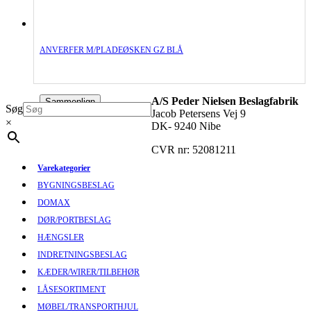
ANVERFER M/PLADEØSKEN GZ BLÅ
A/S Peder Nielsen Beslagfabrik
Sammenlign
Søg
Jacob Petersens Vej 9
×
DK- 9240 Nibe
CVR nr: 52081211
Varekategorier
BYGNINGSBESLAG
DOMAX
DØR/PORTBESLAG
HÆNGSLER
INDRETNINGSBESLAG
KÆDER/WIRER/TILBEHØR
LÅSESORTIMENT
MØBEL/TRANSPORTHJUL