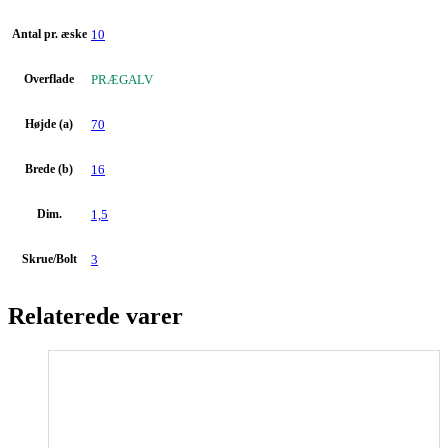
Antal pr. æske
10
Overflade
PRÆGALV
Højde (a)
70
Brede (b)
16
Dim.
1,5
Skrue/Bolt
3
Relaterede varer