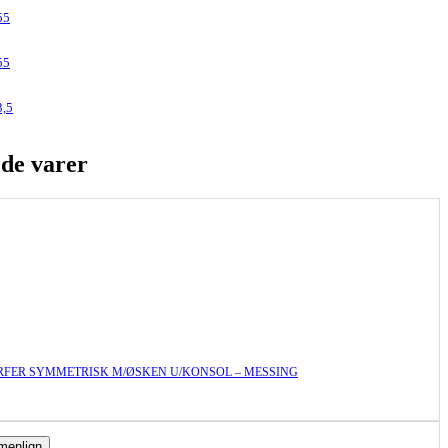
55
55
3,5
ede varer
FER SYMMETRISK M/ØSKEN U/KONSOL – MESSING
enlign