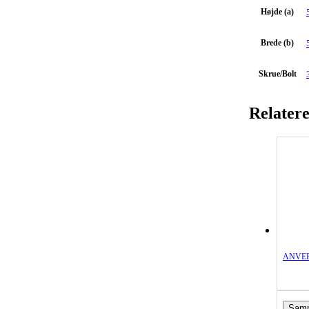
Højde (a)
Brede (b)
Skrue/Bolt
Relater
ANVER
Samm