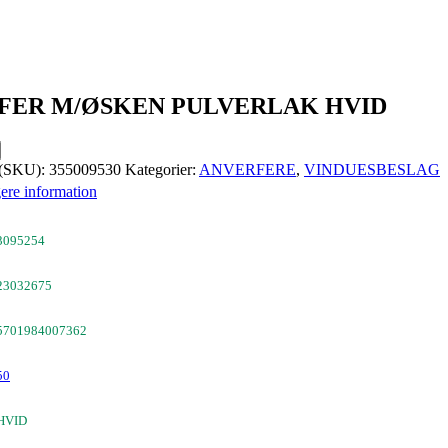
FER M/ØSKEN PULVERLAK HVID
 (SKU):
355009530
Kategorier:
ANVERFERE
,
VINDUESBESLAG
ere information
3095254
23032675
5701984007362
50
HVID