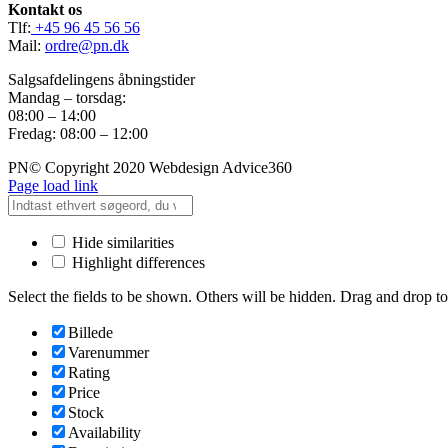
Kontakt os
Tlf:
+45 96 45 56 56
Mail:
ordre@pn.dk
Salgsafdelingens åbningstider
Mandag – torsdag:
08:00 – 14:00
Fredag: 08:00 – 12:00
PN© Copyright 2020 Webdesign Advice360
Page load link
Hide similarities
Highlight differences
Select the fields to be shown. Others will be hidden. Drag and drop to
Billede
Varenummer
Rating
Price
Stock
Availability