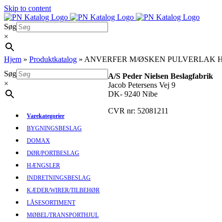
Skip to content
Søg
×
Hjem
»
Produktkatalog
»
ANVERFER M/ØSKEN PULVERLAK 
Søg
A/S Peder Nielsen Beslagfabrik
×
Jacob Petersens Vej 9
DK- 9240 Nibe
CVR nr: 52081211
Varekategorier
BYGNINGSBESLAG
DOMAX
DØR/PORTBESLAG
HÆNGSLER
INDRETNINGSBESLAG
KÆDER/WIRER/TILBEHØR
LÅSESORTIMENT
MØBEL/TRANSPORTHJUL