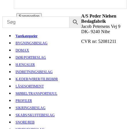
A/S Peder Nielsen
Sammenlign
Beslagfabrik
Jacob Petersens Vej 9
DK- 9240 Nibe
Varekategorier
CVR nr: 52081211
BYGNINGSBESLAG
DOMAX
DØR/PORTBESLAG
HÆNGSLER
INDRETNINGSBESLAG
KÆDER/WIRER/TILBEHØR
LÅSESORTIMENT
MØBEL/TRANSPORTHJUL
PROFILER
SIKRINGSBESLAG
SKABS/SKUFFEBESLAG
SNORE/REB