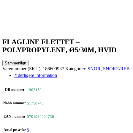
FLAGLINE FLETTET –
POLYPROPYLENE, Ø5/30M, HVID
Sammenlign
Varenummer (SKU):
186609937
Kategorier:
SNOR
,
SNORE/REB
Yderligere information
DB-nummer
1902158
Nobb nummer
51750746
EAN-nummer
5701984004736
Antal pr. æske
5