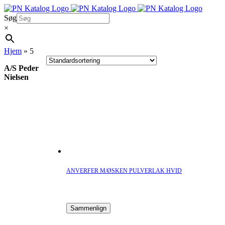
Skip
to
Søg
content
×
Hjem
»
5
A/S Peder
Nielsen
ANVERFER M/ØSKEN PULVERLAK HVID
Sammenlign