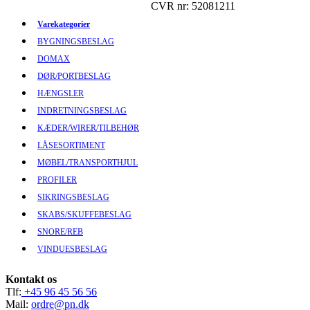
CVR nr: 52081211
Varekategorier
BYGNINGSBESLAG
DOMAX
DØR/PORTBESLAG
HÆNGSLER
INDRETNINGSBESLAG
KÆDER/WIRER/TILBEHØR
LÅSESORTIMENT
MØBEL/TRANSPORTHJUL
PROFILER
SIKRINGSBESLAG
SKABS/SKUFFEBESLAG
SNORE/REB
VINDUESBESLAG
Kontakt os
Tlf:
+45 96 45 56 56
Mail:
ordre@pn.dk