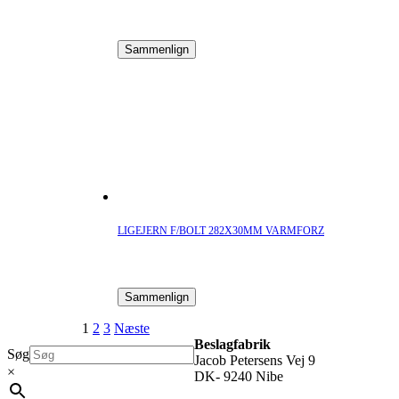
Sammenlign
LIGEJERN F/BOLT 282X30MM VARMFORZ
Sammenlign
1
2
3
Næste
Beslagfabrik
Søg
Jacob Petersens Vej 9
×
DK- 9240 Nibe