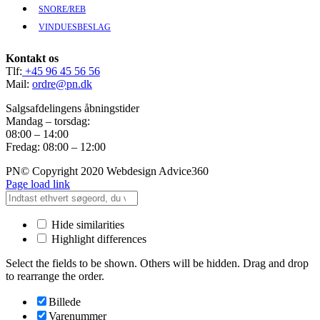
SNORE/REB
VINDUESBESLAG
Kontakt os
Tlf:
+45 96 45 56 56
Mail:
ordre@pn.dk
Salgsafdelingens åbningstider
Mandag – torsdag:
08:00 – 14:00
Fredag: 08:00 – 12:00
PN© Copyright 2020 Webdesign Advice360
Page load link
Hide similarities
Highlight differences
Select the fields to be shown. Others will be hidden. Drag and drop
to rearrange the order.
Billede
Varenummer