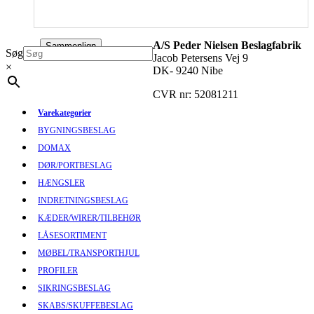
A/S Peder Nielsen Beslagfabrik
Sammenlign
Søg
Jacob Petersens Vej 9
×
DK- 9240 Nibe
CVR nr: 52081211
Varekategorier
BYGNINGSBESLAG
DOMAX
DØR/PORTBESLAG
HÆNGSLER
INDRETNINGSBESLAG
KÆDER/WIRER/TILBEHØR
LÅSESORTIMENT
MØBEL/TRANSPORTHJUL
PROFILER
SIKRINGSBESLAG
SKABS/SKUFFEBESLAG