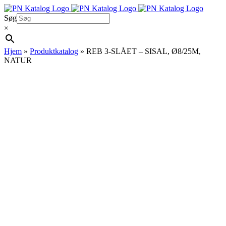
Skip
to
Søg
content
×
Hjem
»
Produktkatalog
»
REB 3-SLÅET – SISAL, Ø8/25M,
NATUR