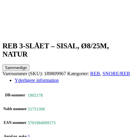
REB 3-SLÅET – SISAL, Ø8/25M,
NATUR
Sammenlign
Varenummer (SKU):
189809967
Kategorier:
REB
,
SNORE/REB
Yderligere information
DB-nummer
1902178
Nobb nummer
51751306
EAN-nummer
5701984009175
Antal pr. æske
5