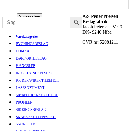
A/S Peder Nielsen
Sammenlign
Beslagfabrik
Jacob Petersens Vej 9
DK- 9240 Nibe
Varekategorier
CVR nr: 52081211
BYGNINGSBESLAG
DOMAX
DØR/PORTBESLAG
HÆNGSLER
INDRETNINGSBESLAG
KÆDER/WIRER/TILBEHØR
LÅSESORTIMENT
MØBEL/TRANSPORTHJUL
PROFILER
SIKRINGSBESLAG
SKABS/SKUFFEBESLAG
SNORE/REB