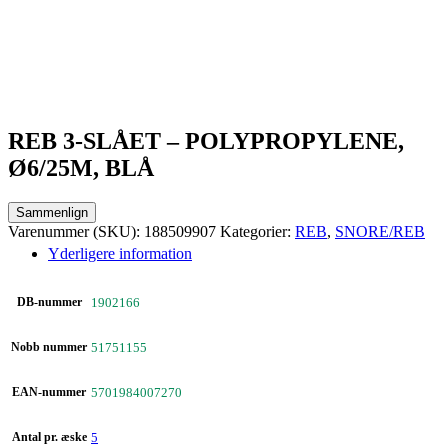
REB 3-SLÅET – POLYPROPYLENE,
Ø6/25M, BLÅ
Sammenlign
Varenummer (SKU):
188509907
Kategorier:
REB
,
SNORE/REB
Yderligere information
DB-nummer
1902166
Nobb nummer
51751155
EAN-nummer
5701984007270
Antal pr. æske
5