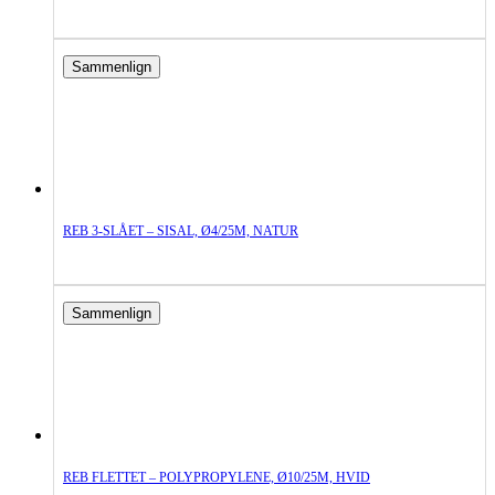
Sammenlign
REB 3-SLÅET – SISAL, Ø4/25M, NATUR
Sammenlign
REB FLETTET – POLYPROPYLENE, Ø10/25M, HVID