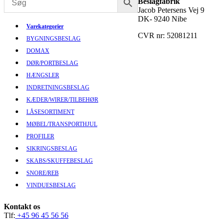
Beslagfabrik
Jacob Petersens Vej 9
DK- 9240 Nibe
Varekategorier
CVR nr: 52081211
BYGNINGSBESLAG
DOMAX
DØR/PORTBESLAG
HÆNGSLER
INDRETNINGSBESLAG
KÆDER/WIRER/TILBEHØR
LÅSESORTIMENT
MØBEL/TRANSPORTHJUL
PROFILER
SIKRINGSBESLAG
SKABS/SKUFFEBESLAG
SNORE/REB
VINDUESBESLAG
Kontakt os
Tlf:
+45 96 45 56 56