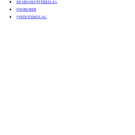
SKABS/SKUFFEBESLAG
SNORE/REB
VINDUESBESLAG