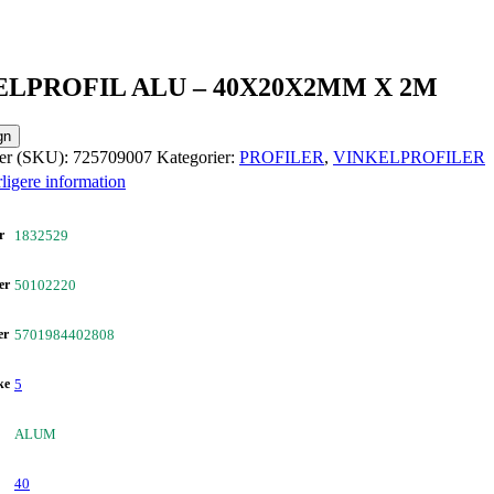
ELPROFIL ALU – 40X20X2MM X 2M
gn
er (SKU):
725709007
Kategorier:
PROFILER
,
VINKELPROFILER
ligere information
r
1832529
er
50102220
er
5701984402808
ke
5
ALUM
40