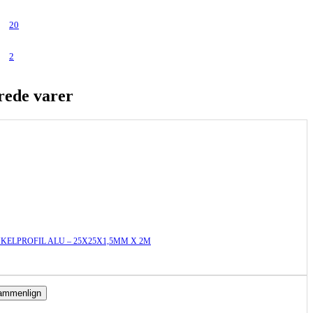
20
2
rede varer
KELPROFIL ALU – 25X25X1,5MM X 2M
ammenlign