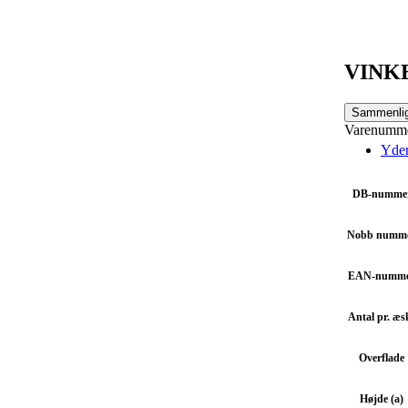
VINK
Sammenli
Varenumm
Yder
DB-numme
Nobb numm
EAN-numm
Antal pr. æs
Overflade
Højde (a)