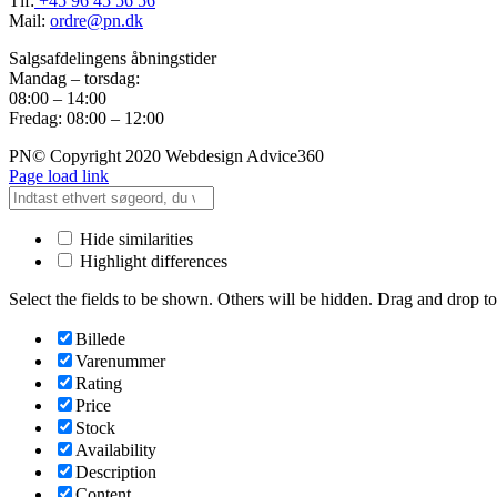
Tlf:
+45 96 45 56 56
Mail:
ordre@pn.dk
Salgsafdelingens åbningstider
Mandag – torsdag:
08:00 – 14:00
Fredag: 08:00 – 12:00
PN© Copyright 2020 Webdesign Advice360
Page load link
Hide similarities
Highlight differences
Select the fields to be shown. Others will be hidden. Drag and drop to
Billede
Varenummer
Rating
Price
Stock
Availability
Description
Content