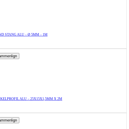
D STANG ALU – Ø 5MM – 1M
ammenlign
KELPROFIL ALU – 25X15X1,5MM X 2M
ammenlign