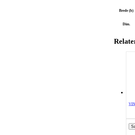
Brede (b)
Dim.
Relate
VIN
S