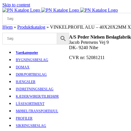
Skip to content
Hjem
»
Produktkatalog
»
VINKELPROFIL ALU – 40X20X2MM X
A/S Peder Nielsen Beslagfabrik
Jacob Petersens Vej 9
DK- 9240 Nibe
Varekategorier
CVR nr: 52081211
BYGNINGSBESLAG
DOMAX
DØR/PORTBESLAG
HÆNGSLER
INDRETNINGSBESLAG
KÆDER/WIRER/TILBEHØR
LÅSESORTIMENT
MØBEL/TRANSPORTHJUL
PROFILER
SIKRINGSBESLAG