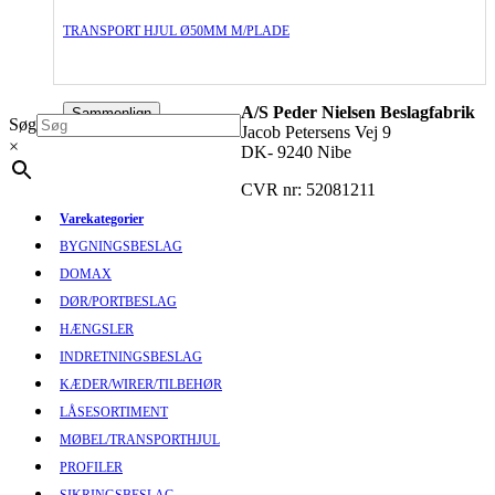
TRANSPORT HJUL Ø50MM M/PLADE
A/S Peder Nielsen Beslagfabrik
Sammenlign
Søg
Jacob Petersens Vej 9
×
DK- 9240 Nibe
CVR nr: 52081211
Varekategorier
BYGNINGSBESLAG
DOMAX
DØR/PORTBESLAG
HÆNGSLER
INDRETNINGSBESLAG
KÆDER/WIRER/TILBEHØR
LÅSESORTIMENT
MØBEL/TRANSPORTHJUL
PROFILER
SIKRINGSBESLAG