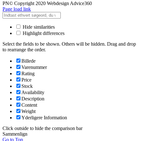
PN© Copyright 2020 Webdesign Advice360
Page load link
Hide similarities
Highlight differences
Select the fields to be shown. Others will be hidden. Drag and drop
to rearrange the order.
Billede
Varenummer
Rating
Price
Stock
Availability
Description
Content
Weight
Yderligere Information
Click outside to hide the comparison bar
Sammenlign
Go to Top