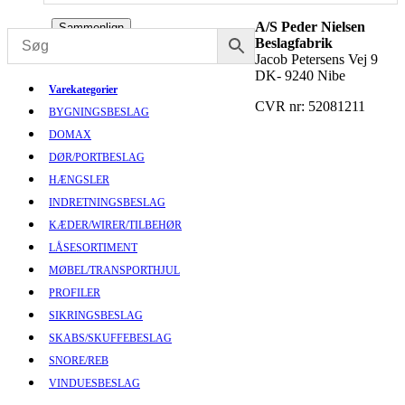
A/S Peder Nielsen
Sammenlign
Beslagfabrik
Jacob Petersens Vej 9
DK- 9240 Nibe
Varekategorier
CVR nr: 52081211
BYGNINGSBESLAG
DOMAX
DØR/PORTBESLAG
HÆNGSLER
INDRETNINGSBESLAG
KÆDER/WIRER/TILBEHØR
LÅSESORTIMENT
MØBEL/TRANSPORTHJUL
PROFILER
SIKRINGSBESLAG
SKABS/SKUFFEBESLAG
SNORE/REB
VINDUESBESLAG