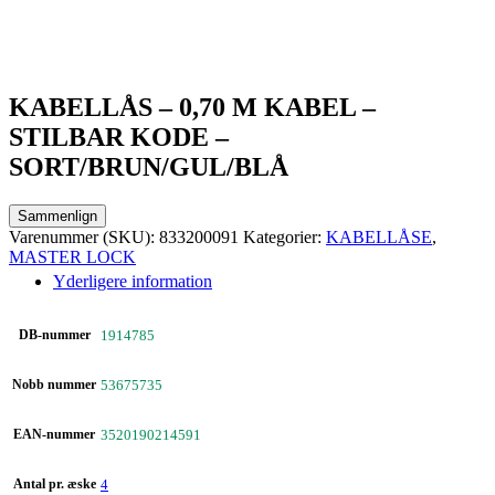
KABELLÅS – 0,70 M KABEL –
STILBAR KODE –
SORT/BRUN/GUL/BLÅ
Sammenlign
Varenummer (SKU):
833200091
Kategorier:
KABELLÅSE
,
MASTER LOCK
Yderligere information
DB-nummer
1914785
Nobb nummer
53675735
EAN-nummer
3520190214591
Antal pr. æske
4