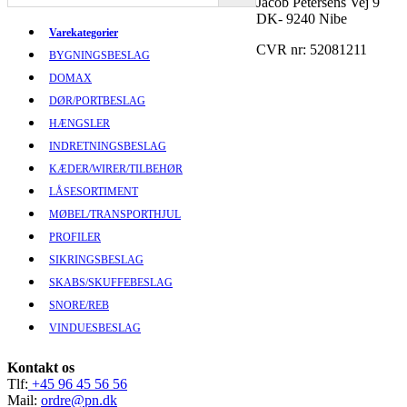
Jacob Petersens Vej 9
DK- 9240 Nibe
Varekategorier
CVR nr: 52081211
BYGNINGSBESLAG
DOMAX
DØR/PORTBESLAG
HÆNGSLER
INDRETNINGSBESLAG
KÆDER/WIRER/TILBEHØR
LÅSESORTIMENT
MØBEL/TRANSPORTHJUL
PROFILER
SIKRINGSBESLAG
SKABS/SKUFFEBESLAG
SNORE/REB
VINDUESBESLAG
Kontakt os
Tlf:
+45 96 45 56 56
Mail:
ordre@pn.dk