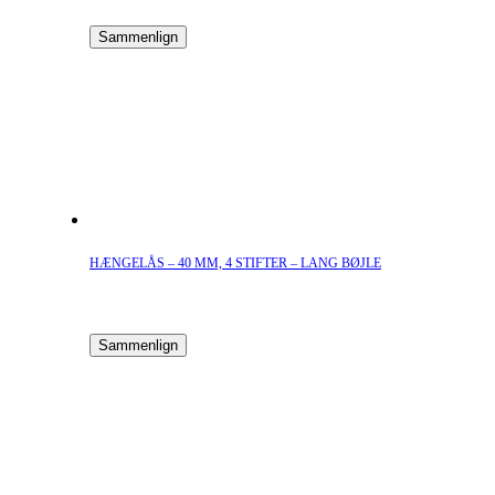
Sammenlign
HÆNGELÅS – 40 MM, 4 STIFTER – LANG BØJLE
Sammenlign