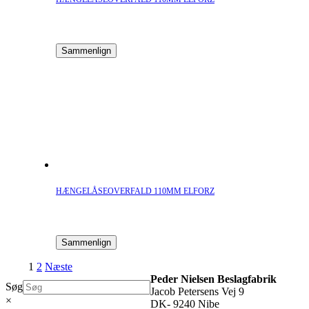
Sammenlign
HÆNGELÅSEOVERFALD 110MM ELFORZ
Sammenlign
1
2
Næste
Peder Nielsen Beslagfabrik
Søg
Jacob Petersens Vej 9
×
DK- 9240 Nibe