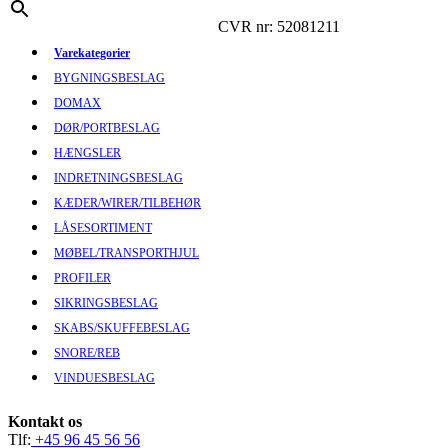
CVR nr: 52081211
Varekategorier
BYGNINGSBESLAG
DOMAX
DØR/PORTBESLAG
HÆNGSLER
INDRETNINGSBESLAG
KÆDER/WIRER/TILBEHØR
LÅSESORTIMENT
MØBEL/TRANSPORTHJUL
PROFILER
SIKRINGSBESLAG
SKABS/SKUFFEBESLAG
SNORE/REB
VINDUESBESLAG
Kontakt os
Tlf:
+45 96 45 56 56