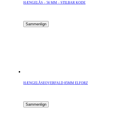
HÆNGELÅS – 56 MM – STILBAR KODE
Sammenlign
HÆNGELÅSEOVERFALD 85MM ELFORZ
Sammenlign