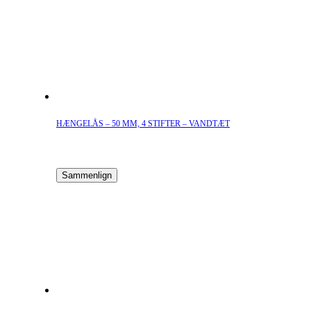
HÆNGELÅS – 50 MM, 4 STIFTER – VANDTÆT
Sammenlign