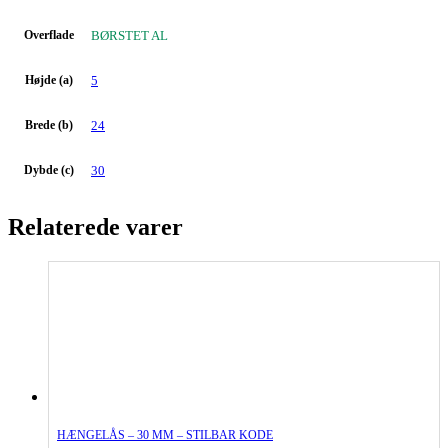
Overflade
BØRSTET AL
Højde (a)
5
Brede (b)
24
Dybde (c)
30
Relaterede varer
HÆNGELÅS – 30 MM – STILBAR KODE