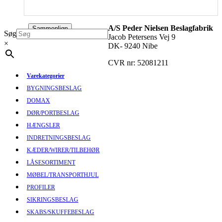
A/S Peder Nielsen Beslagfabrik
Sammenlign
Søg
Jacob Petersens Vej 9
×
DK- 9240 Nibe
CVR nr: 52081211
Varekategorier
BYGNINGSBESLAG
DOMAX
DØR/PORTBESLAG
HÆNGSLER
INDRETNINGSBESLAG
KÆDER/WIRER/TILBEHØR
LÅSESORTIMENT
MØBEL/TRANSPORTHJUL
PROFILER
SIKRINGSBESLAG
SKABS/SKUFFEBESLAG