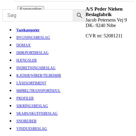
A/S Peder Nielsen
Sammenlign
Beslagfabrik
Jacob Petersens Vej 9
DK- 9240 Nibe
Varekategorier
CVR nr: 52081211
BYGNINGSBESLAG
DOMAX
DØR/PORTBESLAG
HÆNGSLER
INDRETNINGSBESLAG
KÆDER/WIRER/TILBEHØR
LÅSESORTIMENT
MØBEL/TRANSPORTHJUL
PROFILER
SIKRINGSBESLAG
SKABS/SKUFFEBESLAG
SNORE/REB
VINDUESBESLAG