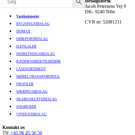
Beslagfabrik
Jacob Petersens Vej 9
DK- 9240 Nibe
Varekategorier
CVR nr: 52081211
BYGNINGSBESLAG
DOMAX
DØR/PORTBESLAG
HÆNGSLER
INDRETNINGSBESLAG
KÆDER/WIRER/TILBEHØR
LÅSESORTIMENT
MØBEL/TRANSPORTHJUL
PROFILER
SIKRINGSBESLAG
SKABS/SKUFFEBESLAG
SNORE/REB
VINDUESBESLAG
Kontakt os
Tlf:
+45 96 45 56 56