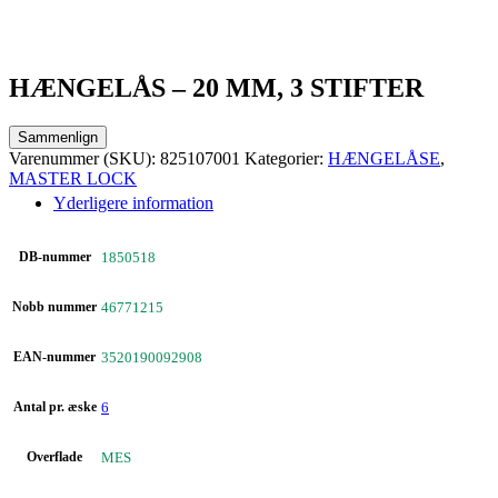
HÆNGELÅS – 20 MM, 3 STIFTER
Sammenlign
Varenummer (SKU):
825107001
Kategorier:
HÆNGELÅSE
,
MASTER LOCK
Yderligere information
DB-nummer
1850518
Nobb nummer
46771215
EAN-nummer
3520190092908
Antal pr. æske
6
Overflade
MES