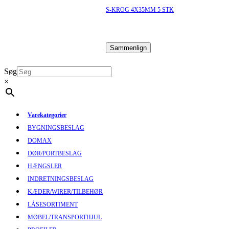
S-KROG 4X35MM 5 STK
Sammenlign
Søg
×
Varekategorier
BYGNINGSBESLAG
DOMAX
DØR/PORTBESLAG
HÆNGSLER
INDRETNINGSBESLAG
KÆDER/WIRER/TILBEHØR
LÅSESORTIMENT
MØBEL/TRANSPORTHJUL