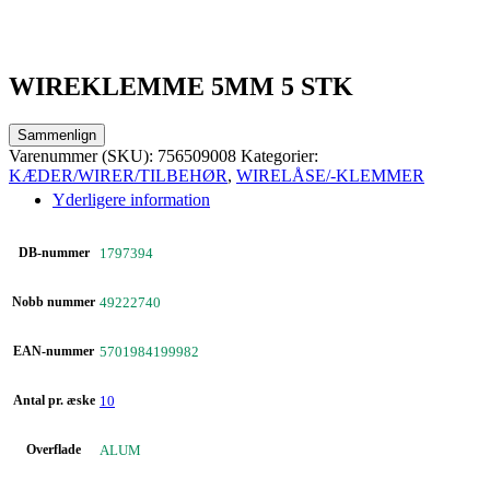
WIREKLEMME 5MM 5 STK
Sammenlign
Varenummer (SKU):
756509008
Kategorier:
KÆDER/WIRER/TILBEHØR
,
WIRELÅSE/-KLEMMER
Yderligere information
DB-nummer
1797394
Nobb nummer
49222740
EAN-nummer
5701984199982
Antal pr. æske
10
Overflade
ALUM