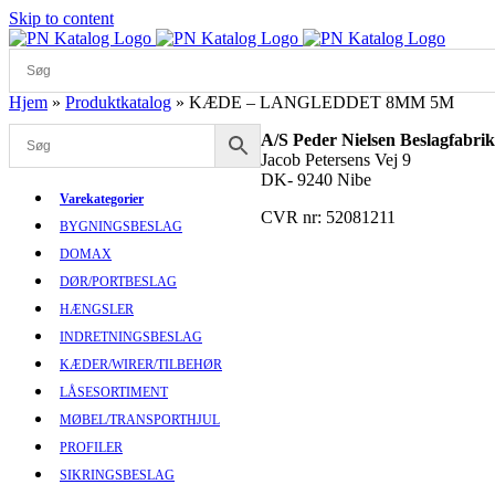
Skip to content
Hjem
»
Produktkatalog
»
KÆDE – LANGLEDDET 8MM 5M
A/S Peder Nielsen Beslagfabrik
Jacob Petersens Vej 9
DK- 9240 Nibe
Varekategorier
CVR nr: 52081211
BYGNINGSBESLAG
DOMAX
DØR/PORTBESLAG
HÆNGSLER
INDRETNINGSBESLAG
KÆDER/WIRER/TILBEHØR
LÅSESORTIMENT
MØBEL/TRANSPORTHJUL
PROFILER
SIKRINGSBESLAG