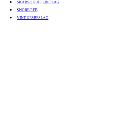
SKABS/SKUFFEBESLAG
SNORE/REB
VINDUESBESLAG