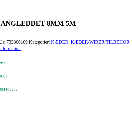
LANGLEDDET 8MM 5M
U):
733300109
Kategorier:
KÆDER
,
KÆDER/WIRER/TILBEHØR
information
262
9663
984400262