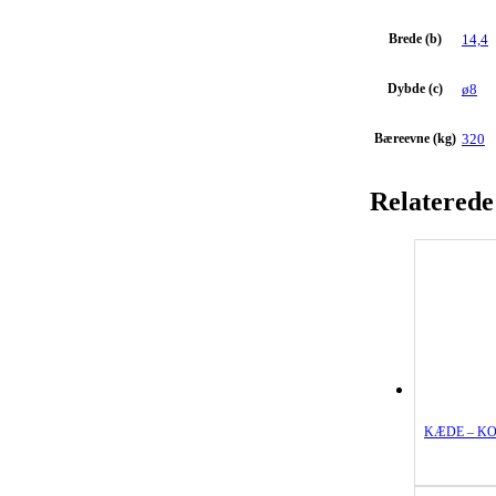
Brede (b)
14,4
Dybde (c)
ø8
Bæreevne (kg)
320
Relaterede
KÆDE – K