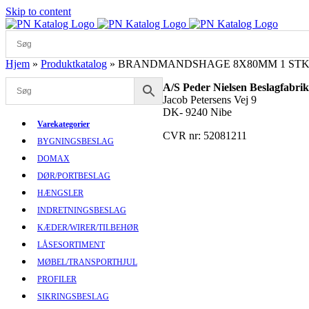
Skip to content
Hjem
»
Produktkatalog
»
BRANDMANDSHAGE 8X80MM 1 ST
A/S Peder Nielsen Beslagfabrik
Jacob Petersens Vej 9
DK- 9240 Nibe
Varekategorier
CVR nr: 52081211
BYGNINGSBESLAG
DOMAX
DØR/PORTBESLAG
HÆNGSLER
INDRETNINGSBESLAG
KÆDER/WIRER/TILBEHØR
LÅSESORTIMENT
MØBEL/TRANSPORTHJUL
PROFILER
SIKRINGSBESLAG