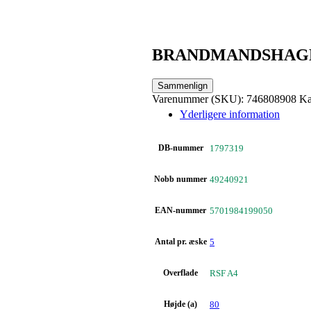
BRANDMANDSHAGE
Sammenlign
Varenummer (SKU):
746808908
Ka
Yderligere information
DB-nummer
1797319
Nobb nummer
49240921
EAN-nummer
5701984199050
Antal pr. æske
5
Overflade
RSF A4
Højde (a)
80