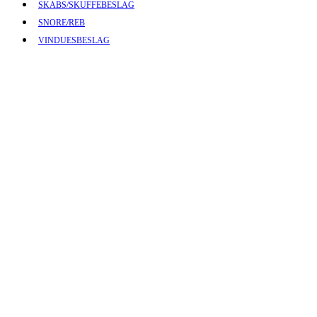
SKABS/SKUFFEBESLAG
SNORE/REB
VINDUESBESLAG