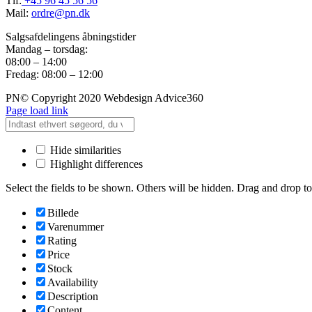
Tlf:
+45 96 45 56 56
Mail:
ordre@pn.dk
Salgsafdelingens åbningstider
Mandag – torsdag:
08:00 – 14:00
Fredag: 08:00 – 12:00
PN© Copyright 2020 Webdesign Advice360
Page load link
Hide similarities
Highlight differences
Select the fields to be shown. Others will be hidden. Drag and drop to
Billede
Varenummer
Rating
Price
Stock
Availability
Description
Content