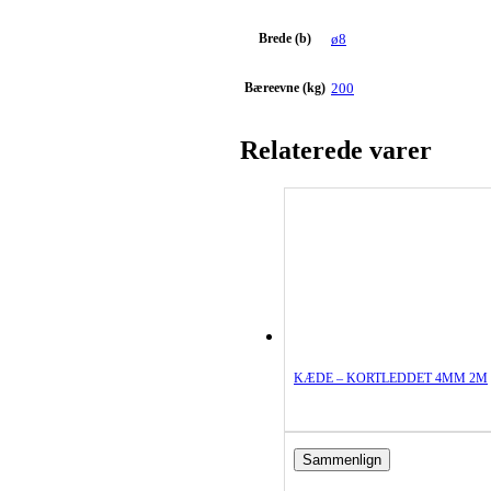
Brede (b)
ø8
Bæreevne (kg)
200
Relaterede varer
KÆDE – KORTLEDDET 4MM 2M
Sammenlign