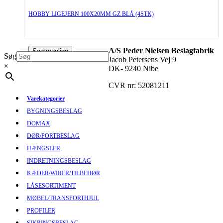
HOBBY LIGEJERN 100X20MM GZ BLÅ (4STK)
A/S Peder Nielsen Beslagfabrik
Sammenlign
Søg
Jacob Petersens Vej 9
×
DK- 9240 Nibe
CVR nr: 52081211
Varekategorier
BYGNINGSBESLAG
DOMAX
DØR/PORTBESLAG
HÆNGSLER
INDRETNINGSBESLAG
KÆDER/WIRER/TILBEHØR
LÅSESORTIMENT
MØBEL/TRANSPORTHJUL
PROFILER
SIKRINGSBESLAG