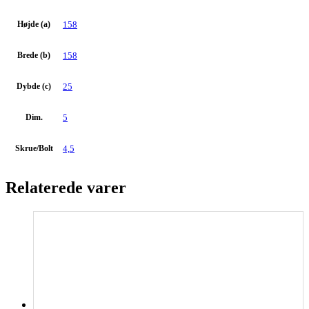
Højde (a)
158
Brede (b)
158
Dybde (c)
25
Dim.
5
Skrue/Bolt
4,5
Relaterede varer