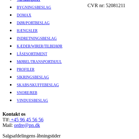
CVR nr: 52081211
BYGNINGSBESLAG
DOMAX
DØR/PORTBESLAG
HÆNGSLER
INDRETNINGSBESLAG
KÆDER/WIRER/TILBEHØR
LÅSESORTIMENT
MØBEL/TRANSPORTHJUL
PROFILER
SIKRINGSBESLAG
SKABS/SKUFFEBESLAG
SNORE/REB
VINDUESBESLAG
Kontakt os
Tlf:
+45 96 45 56 56
Mail:
ordre@pn.dk
Salgsafdelingens åbningstider