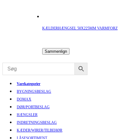
KÆLDERHÆNGSEL 50X225MM VARMFORZ
Sammenlign
Varekategorier
BYGNINGSBESLAG
DOMAX
DØR/PORTBESLAG
HÆNGSLER
INDRETNINGSBESLAG
KÆDER/WIRER/TILBEHØR
LÅSESORTIMENT