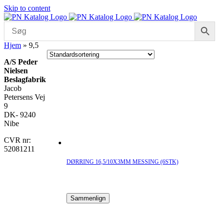
Skip to content
Hjem
»
9,5
A/S Peder
Nielsen
Beslagfabrik
Jacob
Petersens Vej
9
DK- 9240
Nibe
CVR nr:
52081211
DØRRING 16,5/10X3MM MESSING (6STK)
Sammenlign