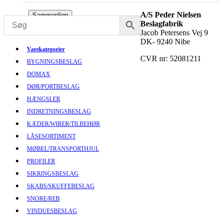
A/S Peder Nielsen
Sammenlign
Beslagfabrik
Jacob Petersens Vej 9
DK- 9240 Nibe
Varekategorier
CVR nr: 52081211
BYGNINGSBESLAG
DOMAX
DØR/PORTBESLAG
HÆNGSLER
INDRETNINGSBESLAG
KÆDER/WIRER/TILBEHØR
LÅSESORTIMENT
MØBEL/TRANSPORTHJUL
PROFILER
SIKRINGSBESLAG
SKABS/SKUFFEBESLAG
SNORE/REB
VINDUESBESLAG