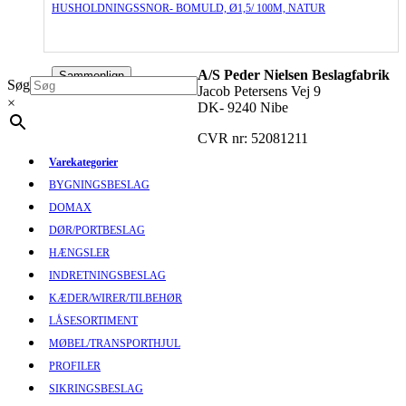
HUSHOLDNINGSSNOR- BOMULD, Ø1,5/ 100M, NATUR
A/S Peder Nielsen Beslagfabrik
Sammenlign
Søg
Jacob Petersens Vej 9
×
DK- 9240 Nibe
CVR nr: 52081211
Varekategorier
BYGNINGSBESLAG
DOMAX
DØR/PORTBESLAG
HÆNGSLER
INDRETNINGSBESLAG
KÆDER/WIRER/TILBEHØR
LÅSESORTIMENT
MØBEL/TRANSPORTHJUL
PROFILER
SIKRINGSBESLAG