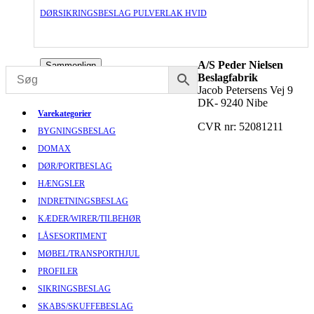
DØRSIKRINGSBESLAG PULVERLAK HVID
A/S Peder Nielsen
Sammenlign
Beslagfabrik
Jacob Petersens Vej 9
DK- 9240 Nibe
Varekategorier
CVR nr: 52081211
BYGNINGSBESLAG
DOMAX
DØR/PORTBESLAG
HÆNGSLER
INDRETNINGSBESLAG
KÆDER/WIRER/TILBEHØR
LÅSESORTIMENT
MØBEL/TRANSPORTHJUL
PROFILER
SIKRINGSBESLAG
SKABS/SKUFFEBESLAG