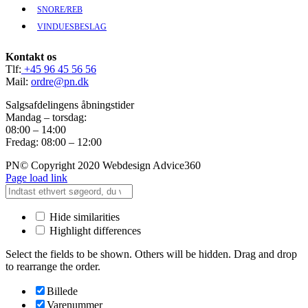
SNORE/REB
VINDUESBESLAG
Kontakt os
Tlf:
+45 96 45 56 56
Mail:
ordre@pn.dk
Salgsafdelingens åbningstider
Mandag – torsdag:
08:00 – 14:00
Fredag: 08:00 – 12:00
PN© Copyright 2020 Webdesign Advice360
Page load link
Hide similarities
Highlight differences
Select the fields to be shown. Others will be hidden. Drag and drop
to rearrange the order.
Billede
Varenummer