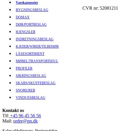
Varekategorier
CVR nr: 52081211
BYGNINGSBESLAG
DOMAX
DØR/PORTBESLAG
HÆNGSLER
INDRETNINGSBESLAG
KÆDER/WIRER/TILBEHØR
LÅSESORTIMENT
MØBEL/TRANSPORTHJUL
PROFILER
SIKRINGSBESLAG
SKABS/SKUFFEBESLAG
SNORE/REB
VINDUESBESLAG
Kontakt os
Tlf:
+45 96 45 56 56
Mail:
ordre@pn.dk
Salgsafdelingens åbningstider