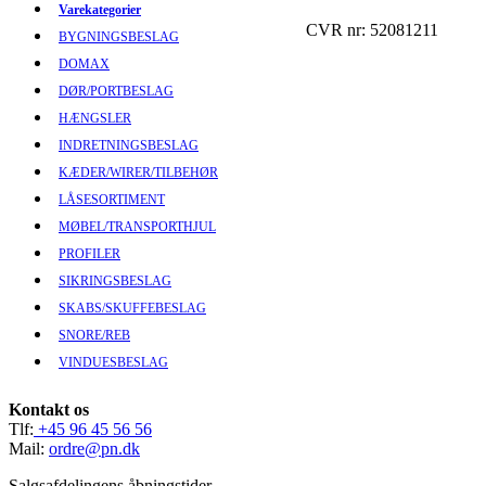
Varekategorier
CVR nr: 52081211
BYGNINGSBESLAG
DOMAX
DØR/PORTBESLAG
HÆNGSLER
INDRETNINGSBESLAG
KÆDER/WIRER/TILBEHØR
LÅSESORTIMENT
MØBEL/TRANSPORTHJUL
PROFILER
SIKRINGSBESLAG
SKABS/SKUFFEBESLAG
SNORE/REB
VINDUESBESLAG
Kontakt os
Tlf:
+45 96 45 56 56
Mail:
ordre@pn.dk
Salgsafdelingens åbningstider