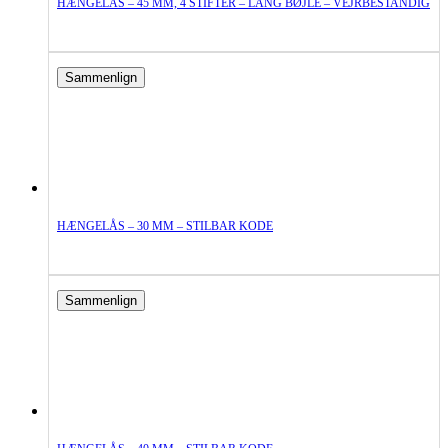
HÆNGELÅS – 45 MM, 4 STIFTER – LANG BØJLE – VEJRBESTANDIG
Sammenlign
HÆNGELÅS – 30 MM – STILBAR KODE
Sammenlign