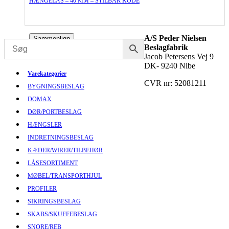
HÆNGELÅS – 40 MM – STILBAR KODE
A/S Peder Nielsen
Sammenlign
Beslagfabrik
Jacob Petersens Vej 9
DK- 9240 Nibe
Varekategorier
CVR nr: 52081211
BYGNINGSBESLAG
DOMAX
DØR/PORTBESLAG
HÆNGSLER
INDRETNINGSBESLAG
KÆDER/WIRER/TILBEHØR
LÅSESORTIMENT
MØBEL/TRANSPORTHJUL
PROFILER
SIKRINGSBESLAG
SKABS/SKUFFEBESLAG
SNORE/REB