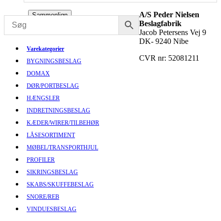
A/S Peder Nielsen
Sammenlign
Beslagfabrik
Jacob Petersens Vej 9
DK- 9240 Nibe
Varekategorier
CVR nr: 52081211
BYGNINGSBESLAG
DOMAX
DØR/PORTBESLAG
HÆNGSLER
INDRETNINGSBESLAG
KÆDER/WIRER/TILBEHØR
LÅSESORTIMENT
MØBEL/TRANSPORTHJUL
PROFILER
SIKRINGSBESLAG
SKABS/SKUFFEBESLAG
SNORE/REB
VINDUESBESLAG