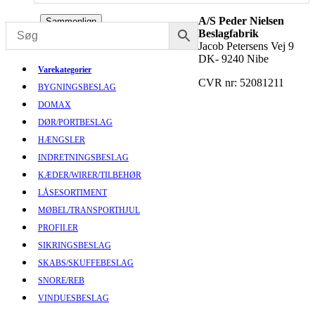
A/S Peder Nielsen
Sammenlign
Beslagfabrik
Jacob Petersens Vej 9
DK- 9240 Nibe
Varekategorier
CVR nr: 52081211
BYGNINGSBESLAG
DOMAX
DØR/PORTBESLAG
HÆNGSLER
INDRETNINGSBESLAG
KÆDER/WIRER/TILBEHØR
LÅSESORTIMENT
MØBEL/TRANSPORTHJUL
PROFILER
SIKRINGSBESLAG
SKABS/SKUFFEBESLAG
SNORE/REB
VINDUESBESLAG