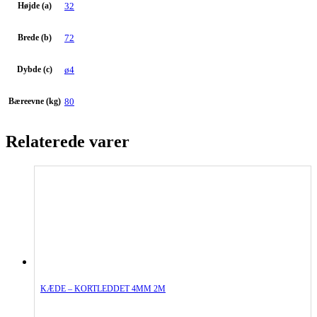
Højde (a)
32
Brede (b)
72
Dybde (c)
ø4
Bæreevne (kg)
80
Relaterede varer
KÆDE – KORTLEDDET 4MM 2M