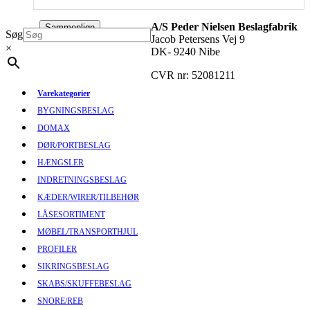
A/S Peder Nielsen Beslagfabrik
Sammenlign
Søg
Jacob Petersens Vej 9
×
DK- 9240 Nibe
CVR nr: 52081211
Varekategorier
BYGNINGSBESLAG
DOMAX
DØR/PORTBESLAG
HÆNGSLER
INDRETNINGSBESLAG
KÆDER/WIRER/TILBEHØR
LÅSESORTIMENT
MØBEL/TRANSPORTHJUL
PROFILER
SIKRINGSBESLAG
SKABS/SKUFFEBESLAG
SNORE/REB