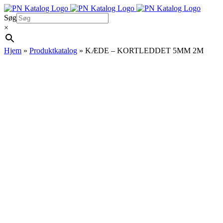
Skip
to
Søg
content
×
Hjem
»
Produktkatalog
»
KÆDE – KORTLEDDET 5MM 2M