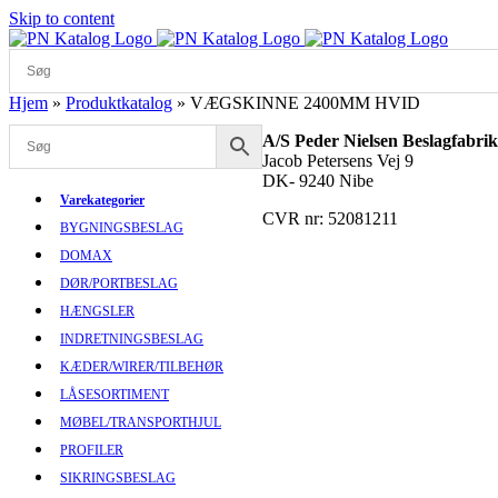
Skip to content
Hjem
»
Produktkatalog
»
VÆGSKINNE 2400MM HVID
A/S Peder Nielsen Beslagfabrik
Jacob Petersens Vej 9
DK- 9240 Nibe
Varekategorier
CVR nr: 52081211
BYGNINGSBESLAG
DOMAX
DØR/PORTBESLAG
HÆNGSLER
INDRETNINGSBESLAG
KÆDER/WIRER/TILBEHØR
LÅSESORTIMENT
MØBEL/TRANSPORTHJUL
PROFILER
SIKRINGSBESLAG