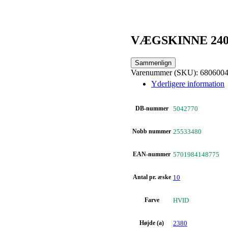
VÆGSKINNE 24
Sammenlign
Varenummer (SKU):
680600
Yderligere information
DB-nummer
5042770
Nobb nummer
25533480
EAN-nummer
5701984148775
Antal pr. æske
10
Farve
HVID
Højde (a)
2380