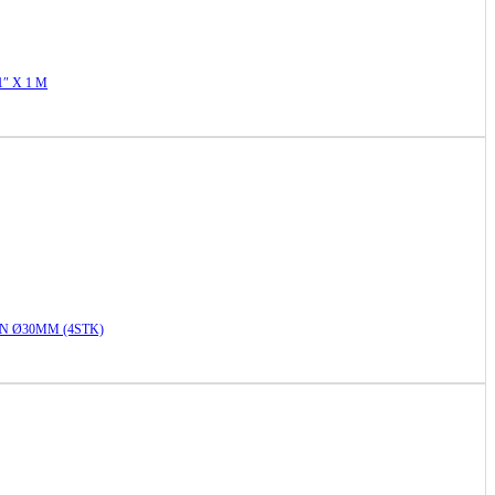
″ X 1 M
N Ø30MM (4STK)