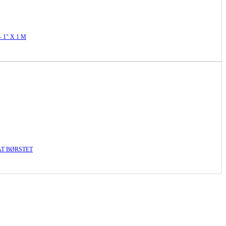
 1″ X 1 M
T BØRSTET