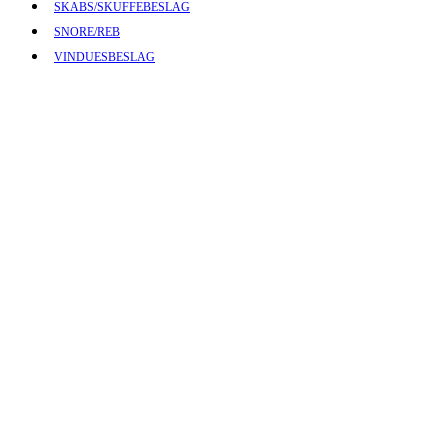
SKABS/SKUFFEBESLAG
SNORE/REB
VINDUESBESLAG