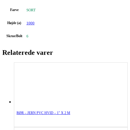
Farve
SORT
Højde (a)
1000
Skrue/Bolt
6
Relaterede varer
RØR – JERN PVC HVID – 1″ X 2 M