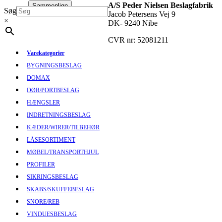
A/S Peder Nielsen Beslagfabrik
Sammenlign
Søg
Jacob Petersens Vej 9
×
DK- 9240 Nibe
CVR nr: 52081211
Varekategorier
BYGNINGSBESLAG
DOMAX
DØR/PORTBESLAG
HÆNGSLER
INDRETNINGSBESLAG
KÆDER/WIRER/TILBEHØR
LÅSESORTIMENT
MØBEL/TRANSPORTHJUL
PROFILER
SIKRINGSBESLAG
SKABS/SKUFFEBESLAG
SNORE/REB
VINDUESBESLAG