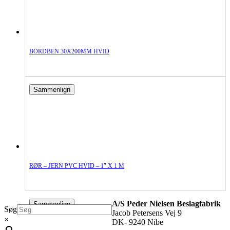
BORDBEN 30X200MM HVID
Sammenlign
RØR – JERN PVC HVID – 1″ X 1 M
A/S Peder Nielsen Beslagfabrik
Sammenlign
Søg
Jacob Petersens Vej 9
×
DK- 9240 Nibe