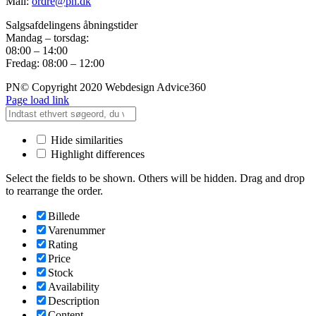
Mail:
ordre@pn.dk
Salgsafdelingens åbningstider
Mandag – torsdag:
08:00 – 14:00
Fredag: 08:00 – 12:00
PN© Copyright 2020 Webdesign Advice360
Page load link
Hide similarities
Highlight differences
Select the fields to be shown. Others will be hidden. Drag and drop
to rearrange the order.
Billede
Varenummer
Rating
Price
Stock
Availability
Description
Content