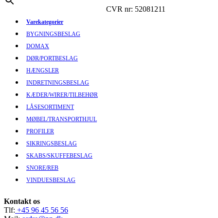
CVR nr: 52081211
Varekategorier
BYGNINGSBESLAG
DOMAX
DØR/PORTBESLAG
HÆNGSLER
INDRETNINGSBESLAG
KÆDER/WIRER/TILBEHØR
LÅSESORTIMENT
MØBEL/TRANSPORTHJUL
PROFILER
SIKRINGSBESLAG
SKABS/SKUFFEBESLAG
SNORE/REB
VINDUESBESLAG
Kontakt os
Tlf:
+45 96 45 56 56