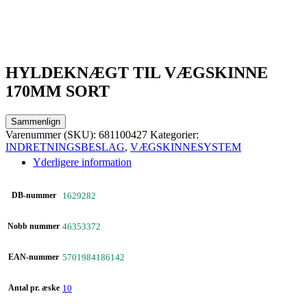
HYLDEKNÆGT TIL VÆGSKINNE
170MM SORT
Sammenlign
Varenummer (SKU):
681100427
Kategorier:
INDRETNINGSBESLAG
,
VÆGSKINNESYSTEM
Yderligere information
DB-nummer
1629282
Nobb nummer
46353372
EAN-nummer
5701984186142
Antal pr. æske
10