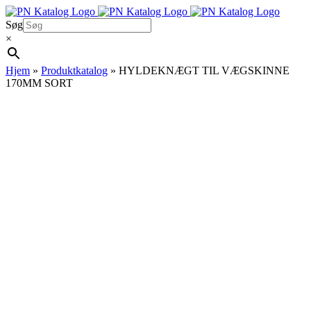
Skip
to
Søg
content
×
Hjem
»
Produktkatalog
»
HYLDEKNÆGT TIL VÆGSKINNE
170MM SORT