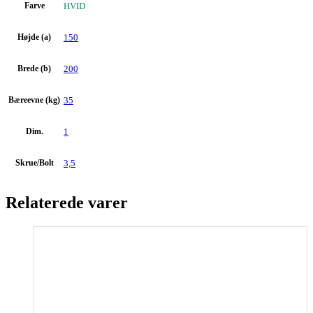
Farve
HVID
Højde (a)
150
Brede (b)
200
Bæreevne (kg)
35
Dim.
1
Skrue/Bolt
3,5
Relaterede varer