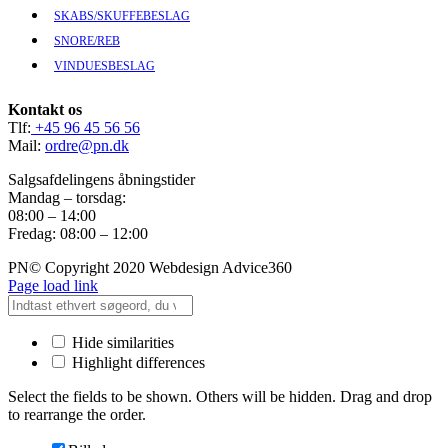
SKABS/SKUFFEBESLAG
SNORE/REB
VINDUESBESLAG
Kontakt os
Tlf:
+45 96 45 56 56
Mail:
ordre@pn.dk
Salgsafdelingens åbningstider
Mandag – torsdag:
08:00 – 14:00
Fredag: 08:00 – 12:00
PN© Copyright 2020 Webdesign Advice360
Page load link
Hide similarities
Highlight differences
Select the fields to be shown. Others will be hidden. Drag and drop
to rearrange the order.