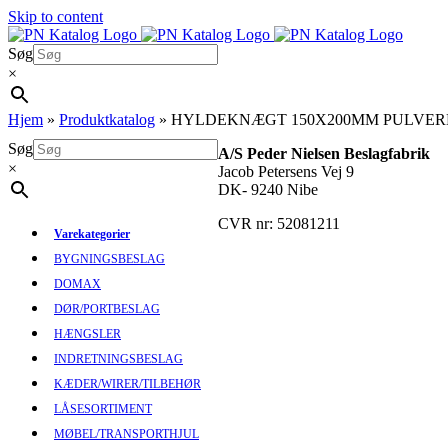
Skip to content
Søg
×
Hjem
»
Produktkatalog
»
HYLDEKNÆGT 150X200MM PULVER
Søg
A/S Peder Nielsen Beslagfabrik
×
Jacob Petersens Vej 9
DK- 9240 Nibe
CVR nr: 52081211
Varekategorier
BYGNINGSBESLAG
DOMAX
DØR/PORTBESLAG
HÆNGSLER
INDRETNINGSBESLAG
KÆDER/WIRER/TILBEHØR
LÅSESORTIMENT
MØBEL/TRANSPORTHJUL