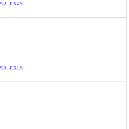
ID – 1″ X 2 M
ID – 1″ X 1 M