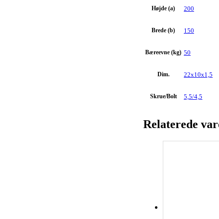
Højde (a)
200
Brede (b)
150
Bæreevne (kg)
50
Dim.
22x10x1,5
Skrue/Bolt
5,5/4,5
Relaterede var