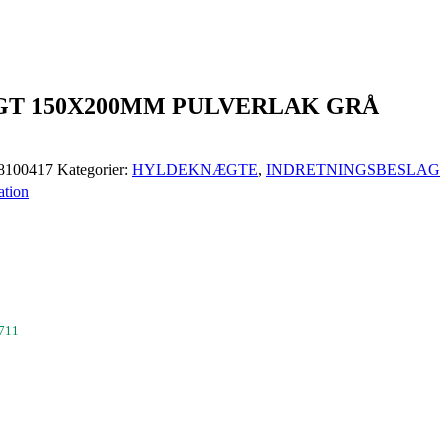
T 150X200MM PULVERLAK GRÅ
8100417
Kategorier:
HYLDEKNÆGTE
,
INDRETNINGSBESLAG
ation
711