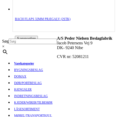
BACH FLAPS 32MM PRÆGALV (2STK)
A/S Peder Nielsen Beslagfabrik
Sammenlign
Søg
Jacob Petersens Vej 9
×
DK- 9240 Nibe
CVR nr: 52081211
Varekategorier
BYGNINGSBESLAG
DOMAX
DØR/PORTBESLAG
HÆNGSLER
INDRETNINGSBESLAG
KÆDER/WIRER/TILBEHØR
LÅSESORTIMENT
MØBEL/TRANSPORTHJUL