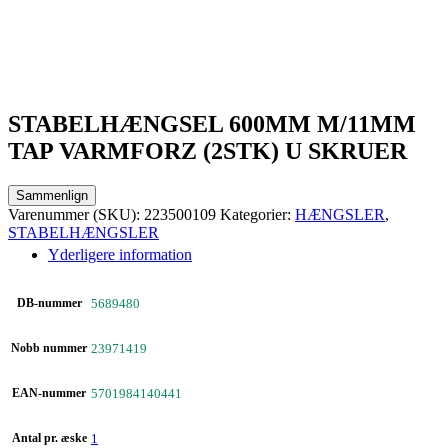
STABELHÆNGSEL 600MM M/11MM
TAP VARMFORZ (2STK) U SKRUER
Sammenlign
Varenummer (SKU):
223500109
Kategorier:
HÆNGSLER
,
STABELHÆNGSLER
Yderligere information
DB-nummer
5689480
Nobb nummer
23971419
EAN-nummer
5701984140441
Antal pr. æske
1